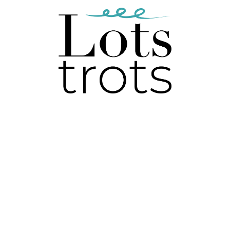
Onderhoudsmodus is
ingeschakeld
e webshop zal snel weer online komen, bedankt voor je gedul