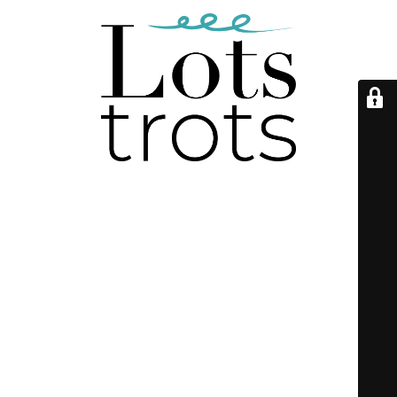
Onderhoudsmodus is
ingeschakeld
De webshop zal snel weer online komen, bedankt voor je
geduld!