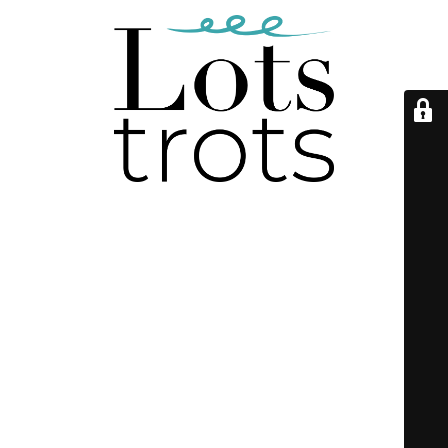
Onderhoudsmodus is
ingeschakeld
De webshop zal snel weer online komen, bedankt voor je
geduld!