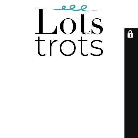
Onderhoudsmodus is
ingeschakeld
De webshop zal snel weer online komen, bedankt voor je
geduld!